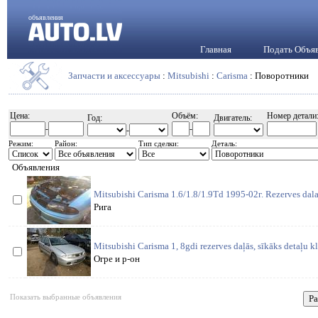
объявления
Главная
Подать Объя
Запчасти и аксессуары
:
Mitsubishi
:
Carisma
: Поворотники
Цена:
Объём:
Номер детали
Год:
Двигатель:
-
-
-
Режим:
Район:
Тип сделки:
Деталь:
Объявления
Mitsubishi Carisma 1.6/1.8/1.9Td 1995-02г. Rezerves dala
Рига
Mitsubishi Carisma 1, 8gdi rezerves daļās, sīkāks detaļu kl
Огре и р-он
Показать выбранные объявления