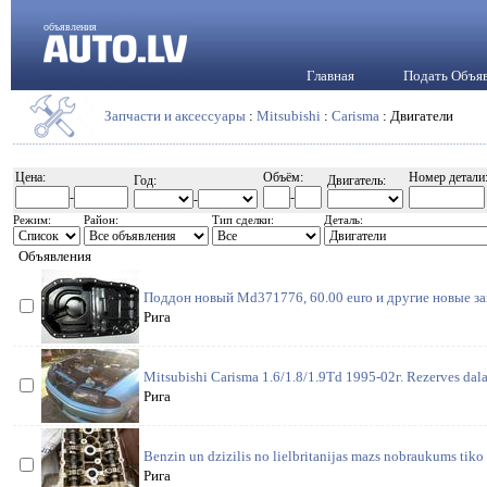
объявления
Главная
Подать Объя
Запчасти и аксессуары
:
Mitsubishi
:
Carisma
: Двигатели
Цена:
Объём:
Номер детали
Год:
Двигатель:
-
-
-
Режим:
Район:
Тип сделки:
Деталь:
Объявления
Поддон новый Md371776, 60.00 euro и другие новые за
Рига
Mitsubishi Carisma 1.6/1.8/1.9Td 1995-02г. Rezerves dala
Рига
Benzin un dzizilis no lielbritanijas mazs nobraukums tiko 
Рига