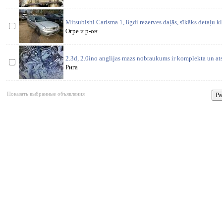
Mitsubishi Carisma 1, 8gdi rezerves daļās, sīkāks detaļu kl
Огре и р-он
2.3d, 2.0ino anglijas mazs nobraukums ir komplekta un ats
Рига
Показать выбранные объявления