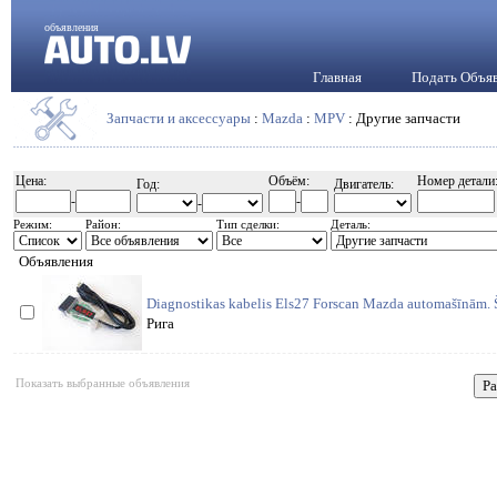
объявления
Главная
Подать Объя
Запчасти и аксессуары
:
Mazda
:
MPV
: Другие запчасти
Цена:
Объём:
Номер детали
Год:
Двигатель:
-
-
-
Режим:
Район:
Тип сделки:
Деталь:
Объявления
Diagnostikas kabelis Els27 Forscan Mazda automašīnām. Ši
Рига
Показать выбранные объявления