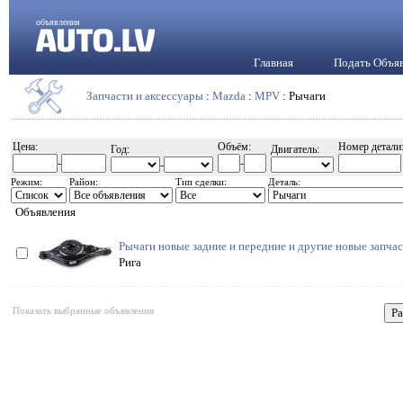
объявления
Главная
Подать Объя
Запчасти и аксессуары
:
Mazda
:
MPV
: Рычаги
Цена:
Объём:
Номер детали
Год:
Двигатель:
-
-
-
Режим:
Район:
Тип сделки:
Деталь:
Объявления
Рычаги новые задние и передние и другие новые запча
Рига
Показать выбранные объявления