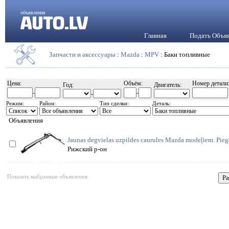
объявления
Главная
Подать Объя
Запчасти и аксессуары
:
Mazda
:
MPV
: Баки топливные
Цена:
Объём:
Номер детали
Год:
Двигатель:
-
-
-
Режим:
Район:
Тип сделки:
Деталь:
Объявления
Jaunas degvielas uzpildes caurules Mazda modeļiem. Piegā
Рижский р-он
Показать выбранные объявления