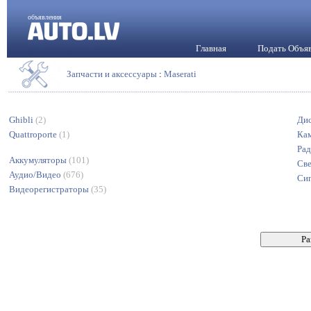
объявления
Главная
Подать Объя
Запчасти и аксессуары
:
Maserati
Ghibli
(2)
Ди
Quattroporte
(1)
Кам
Рад
Аккумуляторы
(101)
Све
Аудио/Видео
(676)
Си
Видеорегистраторы
(35)