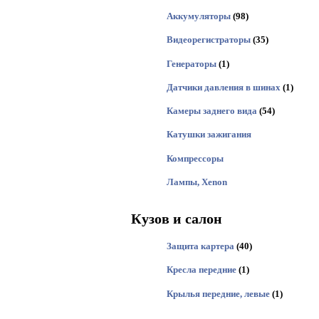
Аккумуляторы
(98)
Видеорегистраторы
(35)
Генераторы
(1)
Датчики давления в шинах
(1)
Камеры заднего вида
(54)
Катушки зажигания
Компрессоры
Лампы, Xenon
Кузов и салон
Защита картера
(40)
Кресла передние
(1)
Крылья передние, левые
(1)