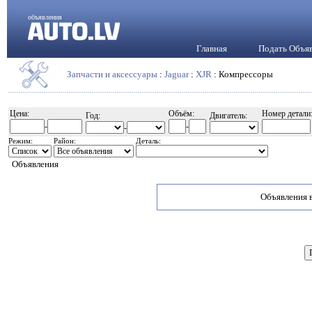
объявления
Главная
Подать Объя
Запчасти и аксессуары
:
Jaguar
:
XJR
: Компрессоры
Цена:
Объём:
Номер детали
Год:
Двигатель:
-
-
-
Режим:
Район:
Деталь:
Объявления
Объявления в