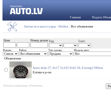
объявления
Главная
Подать Объя
Запчасти и аксессуары
:
Holden
: Все объявления
Цена:
Номер детали:
Год:
Сост.:
-
-
Режим:
Район:
Тип сделки:
Модель авто:
Объявления
Jauni diski J7, 0x17 5x105 Et42 56, 6 kompl 590eur
Елгава и р-он
Показать выбранные объявления