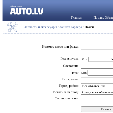
объявления
Главная
Подать Объя
Запчасти и аксессуары
:
Защита картера
:
Поиск
Искомое слово или фраза:
Год выпуска:
Min
Состояние:
Цена:
Min
Тип сделки:
Город, район:
Искать за период:
Сортировать по: