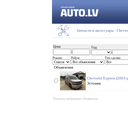
объявления
Запчасти и аксессуары
:
Chevro
Цена:
Год:
-
-
Режим:
Район:
Тип сделки:
Объявления
Chevrolet Express (2003-
Эстония
Показать выбранные объявления