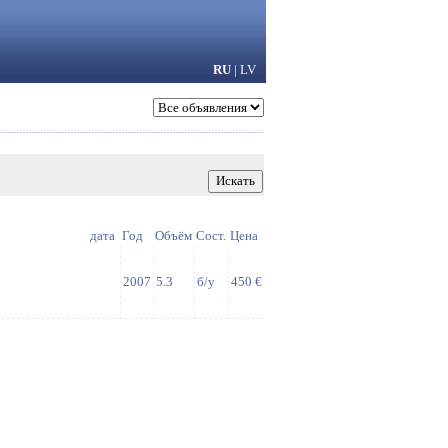
RU
|
LV
дата
Год
Объём
Сост.
Цена
2007
5.3
б/у
450 €