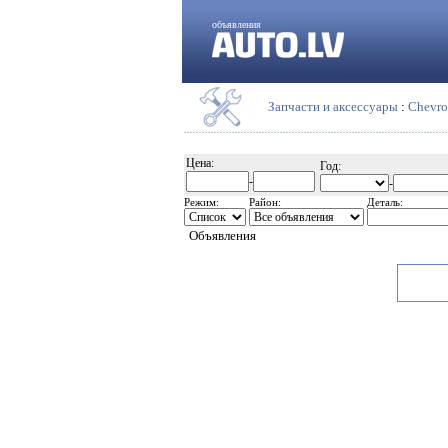
объявления
Запчасти и аксессуары
:
Chevro
Цена:
Год:
-
-
Режим:
Район:
Деталь:
Объявления