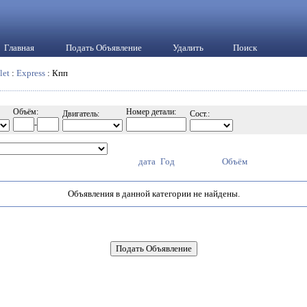
Главная
Подать Объявление
Удалить
Поиск
let
:
Express
: Кпп
Объём:
Номер детали:
Двигатель:
Сост.:
-
дата
Год
Объём
Объявления в данной категории не найдены.