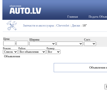
объявления
Главная
Подать Объя
Запчасти и аксессуары
:
Chevrolet
:
Диски
: 18''
Цена:
Ширина:
Сост.:
-
-
Режим:
Район:
Размер:
Объявления
Объявления в