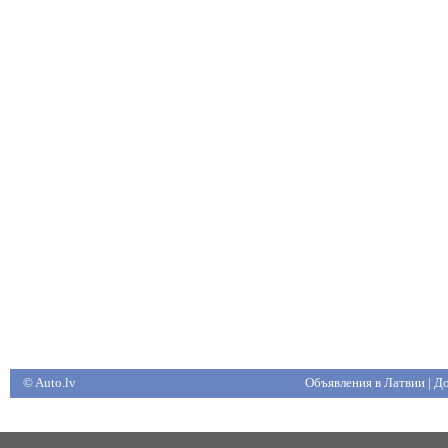
© Auto.lv
Объявления в Латвии
|
До