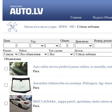
объявления
Главная
Подать Объя
Запчасти и аксессуары
:
BMW
:
M6
: Стёкла лобовые
Цена:
Объём:
Номер детали
Год:
Двигатель:
-
-
-
Режим:
Район:
Тип сделки:
Деталь:
Объявления
Auto stiklu serviss piedāvā jaunus stiklus, to montāžu, re
Рига
Autostiklu tirdzniecība un nomaiņa. Pilkington, Agc Auto
Рига
M6f13 s63b44tu , nappa paneli, apsildams, melns salons a
Рига