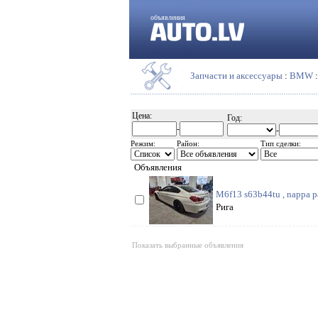
объявления
Запчасти и аксессуары
:
BMW
Цена:
Год:
-
-
Режим:
Район:
Тип сделки:
Объявления
M6f13 s63b44tu , nappa pa
Рига
Показать выбранные объявления