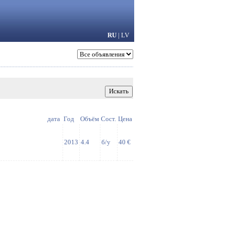
RU
|
LV
дата
Год
Объём
Сост.
Цена
2013
4.4
б/у
40 €