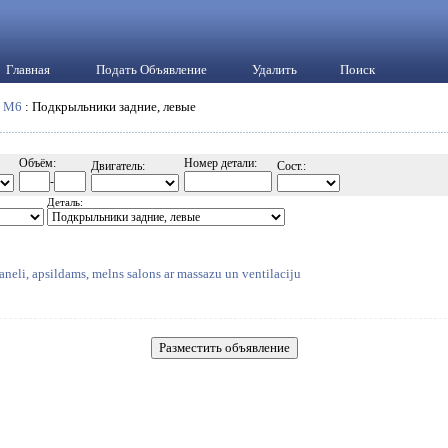
Главная
Подать Объявление
Удалить
Поиск
:
M6
: Подкрыльники задние, левые
Объём:
Номер детали:
Двигатель:
Сост.:
-
Деталь:
neli, apsildams, melns salons ar massazu un ventilaciju