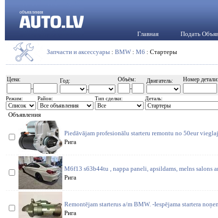
объявления
Главная
Подать Объя
Запчасти и аксессуары
:
BMW
:
M6
: Стартеры
Цена:
Объём:
Номер детали
Год:
Двигатель:
-
-
-
Режим:
Район:
Тип сделки:
Деталь:
Объявления
Piedāvājam profesionālu starteru remontu no 50eur viegl
Рига
M6f13 s63b44tu , nappa paneli, apsildams, melns salons a
Рига
Remontējam starterus a/m BMW. -Iespējama startera noņe
Рига