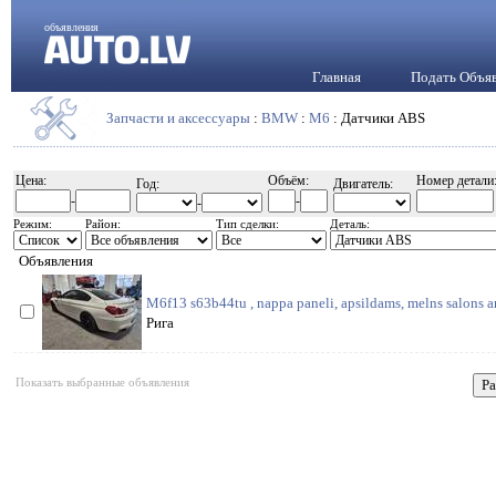
объявления
Главная
Подать Объя
Запчасти и аксессуары
:
BMW
:
M6
: Датчики ABS
Цена:
Объём:
Номер детали
Год:
Двигатель:
-
-
-
Режим:
Район:
Тип сделки:
Деталь:
Объявления
M6f13 s63b44tu , nappa paneli, apsildams, melns salons a
Рига
Показать выбранные объявления