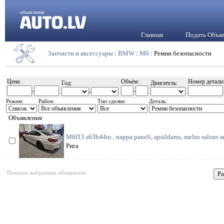
объявления
Главная
Подать Объя
Запчасти и аксессуары
:
BMW
:
M6
: Ремни безопасности
Цена:
Объём:
Номер детали
Год:
Двигатель:
-
-
-
Режим:
Район:
Тип сделки:
Деталь:
Объявления
M6f13 s63b44tu , nappa paneli, apsildams, melns salons a
Рига
Показать выбранные объявления