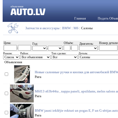
объявления
Главная
Подать Объя
Запчасти и аксессуары
:
BMW
:
M6
: Салоны
Цена:
Объём:
Номер детали
Год:
Двигатель:
-
-
-
Режим:
Район:
Тип сделки:
Деталь:
Объявления
Новые салонные ручки и кнопки для автомобилей BMW E
Рига
M6f13 s63b44tu , nappa paneli, apsildams, melns salons a
Рига
BMW jauni iekšējie rokturi un pogas E, F un G sērijas au
Рига