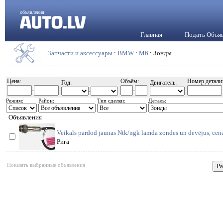
объявления
Главная
Подать Объя
Запчасти и аксессуары
:
BMW
:
M6
: Зонды
Цена:
Объём:
Номер детали
Год:
Двигатель:
-
-
-
Режим:
Район:
Тип сделки:
Деталь:
Объявления
Veikals pardod jaunas Ntk/ngk lamda zondes un devējus, cena 
Рига
Показать выбранные объявления