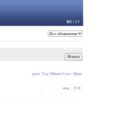
RU
|
LV
дата
Год
Объём
Сост.
Цена
-
-
нов.
25 €