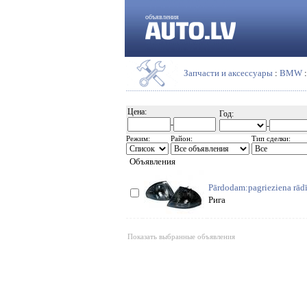
объявления
Запчасти и аксессуары
:
BMW
Цена:
Год:
-
-
Режим:
Район:
Тип сделки:
Объявления
Pārdodam:pagrieziena rādī
Рига
Показать выбранные объявления