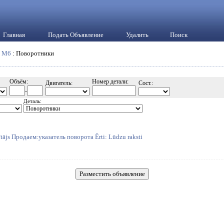
Главная
Подать Объявление
Удалить
Поиск
:
M6
: Поворотники
Объём:
Номер детали:
Двигатель:
Сост.:
-
Деталь:
tājs Продаем:указатель поворота Ērti: Lūdzu raksti