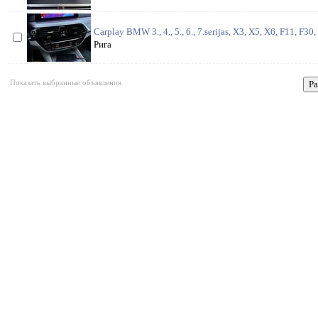
Carplay BMW 3., 4., 5., 6., 7.serijas, X3, X5, X6, F11, F30,
Рига
Показать выбранные объявления