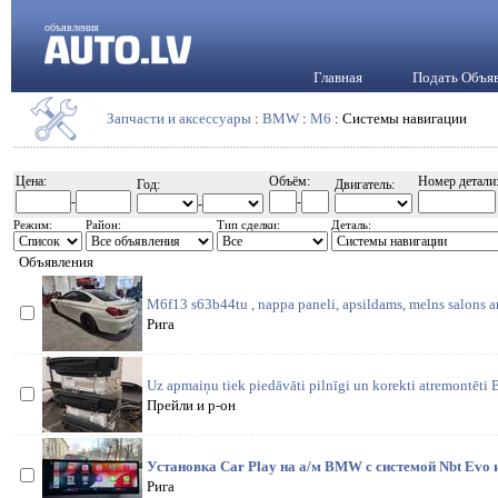
объявления
Главная
Подать Объя
Запчасти и аксессуары
:
BMW
:
M6
: Системы навигации
Цена:
Объём:
Номер детали
Год:
Двигатель:
-
-
-
Режим:
Район:
Тип сделки:
Деталь:
Объявления
M6f13 s63b44tu , nappa paneli, apsildams, melns salons a
Рига
Uz apmaiņu tiek piedāvāti pilnīgi un korekti atremontēt
Прейли и р-он
Установка Car Play на а/м BMW с системой Nbt Evo 
Рига