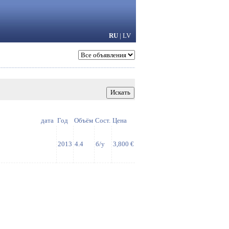
RU
|
LV
дата
Год
Объём
Сост.
Цена
2013
4.4
б/у
3,800 €