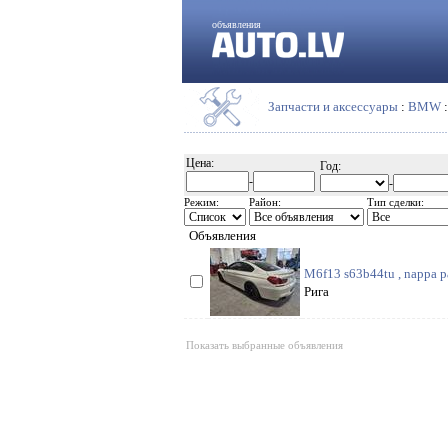
объявления
Запчасти и аксессуары
:
BMW
Цена:
Год:
-
-
Режим:
Район:
Тип сделки:
Объявления
M6f13 s63b44tu , nappa pa
Рига
Показать выбранные объявления