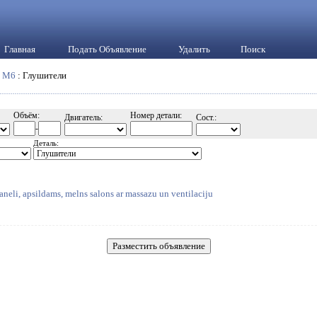
Главная
Подать Объявление
Удалить
Поиск
:
M6
: Глушители
Объём:
Номер детали:
Двигатель:
Сост.:
-
Деталь:
neli, apsildams, melns salons ar massazu un ventilaciju