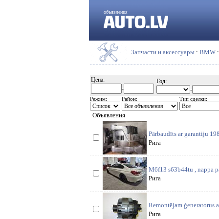
объявления
Запчасти и аксессуары
:
BMW
Цена:
Год:
-
-
Режим:
Район:
Тип сделки:
Объявления
Pārbaudīts ar garantiju 19
Рига
M6f13 s63b44tu , nappa pa
Рига
Remontējam ģeneratorus a
Рига