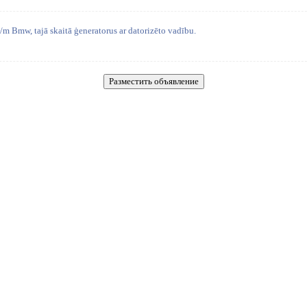
m Bmw, tajā skaitā ģeneratorus ar datorizēto vadību.