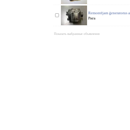
Remontējam ģeneratorus a/
Рига
Показать выбранные объявления