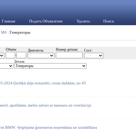
Главная
Подать Объявление
Удалить
Поиск
:
M6
: Генераторы
Объём:
Номер детали:
Двигатель:
Сост.:
-
Деталь:
85-2024 (lielākā daļa restaurēti, cenas dažādas, no 45
neli, apsildams, melns salons ar massazu un ventilaciju
/m BMW. -Iespējama ģeneratora noņemšana un uzstādīšana