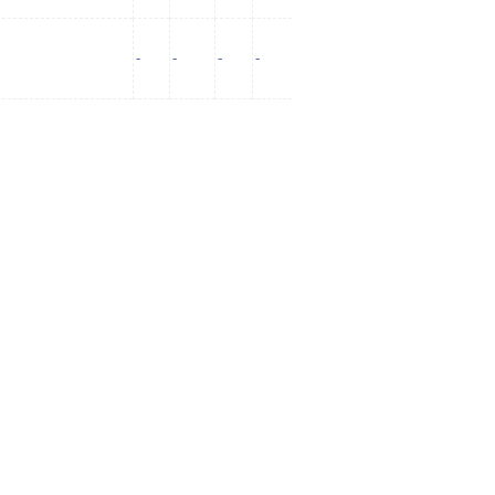
-
-
-
-