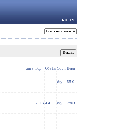
RU
|
LV
дата
Год
Объём
Сост.
Цена
-
-
б/у
55 €
2013
4.4
б/у
250 €
-
-
-
-