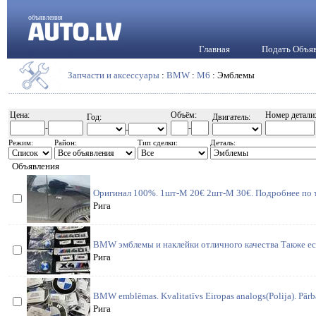
объявления
Главная
Подать Объя
Запчасти и аксессуары
:
BMW
:
M6
: Эмблемы
Цена:
Объём:
Номер детали
Год:
Двигатель:
-
-
-
Режим:
Район:
Тип сделки:
Деталь:
Объявления
Оригинал 100%. 1шт-М 20€ 2шт-М 30€. Подробнее по 
Рига
BMW эмблемы и наклейки отличного качества Также е
Рига
BMW emblēmas. Kvalitatīvs Eiropas analogs(Polija). Pārba
Рига