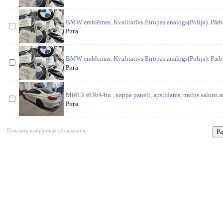
BMW emblēmas. Kvalitatīvs Eiropas analogs(Polija). Pārba
Рига
BMW emblēmas. Kvalitatīvs Eiropas analogs(Polija). Pārba
Рига
M6f13 s63b44tu , nappa paneli, apsildams, melns salons a
Рига
Показать выбранные объявления