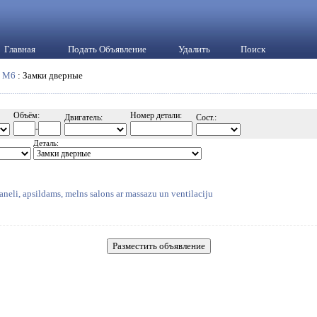
Главная
Подать Объявление
Удалить
Поиск
:
M6
: Замки дверные
Объём:
Номер детали:
Двигатель:
Сост.:
-
Деталь:
neli, apsildams, melns salons ar massazu un ventilaciju