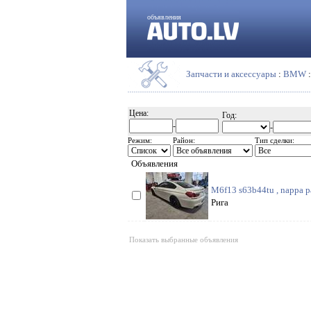
объявления
Запчасти и аксессуары
:
BMW
Цена:
Год:
-
-
Режим:
Район:
Тип сделки:
Объявления
M6f13 s63b44tu , nappa pa
Рига
Показать выбранные объявления