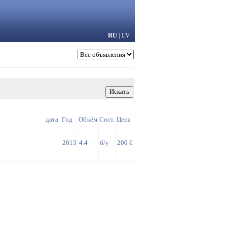
RU
|
LV
дата
Год
Объём
Сост.
Цена
2013
4.4
б/у
200 €