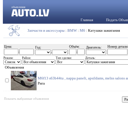
объявления
Главная
Подать Объя
Запчасти и аксессуары
:
BMW
:
M6
: Катушки зажигания
Цена:
Объём:
Номер детали
Год:
Двигатель:
-
-
-
Режим:
Район:
Тип сделки:
Деталь:
Объявления
M6f13 s63b44tu , nappa paneli, apsildams, melns salons a
Рига
Показать выбранные объявления