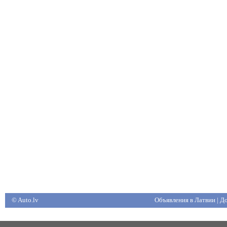
© Auto.lv
Объявления в Латвии
|
До