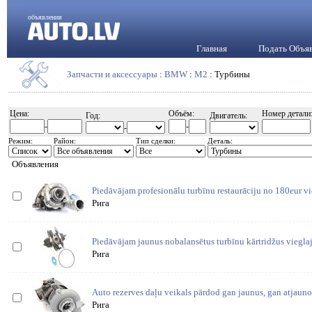
объявления
Главная
Подать Объя
Запчасти и аксессуары
:
BMW
:
M2
: Турбины
Цена:
Объём:
Номер детали
Год:
Двигатель:
-
-
-
Режим:
Район:
Тип сделки:
Деталь:
Объявления
Piedāvājam profesionālu turbīnu restaurāciju no 180eur v
Рига
Piedāvājam jaunus nobalansētus turbīnu kārtridžus viegl
Рига
Auto rezerves daļu veikals pārdod gan jaunus, gan atjauno
Рига