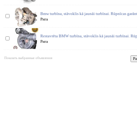
Bmw turbīna, stāvoklis kā jaunāi turbīnai. Rūpnīcas garān
Рига
Restavrēta BMW turbīna, stāvoklis kā jaunāi turbīnai. Rūp
Рига
Показать выбранные объявления