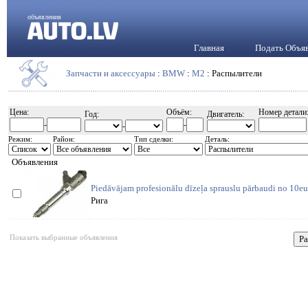
объявления
Главная
Подать Объя
Запчасти и аксессуары
:
BMW
:
M2
: Распылители
Цена:
Объём:
Номер детали
Год:
Двигатель:
-
-
-
Режим:
Район:
Тип сделки:
Деталь:
Объявления
Piedāvājam profesionālu dīzeļa sprauslu pārbaudi no 10eu
Рига
Показать выбранные объявления