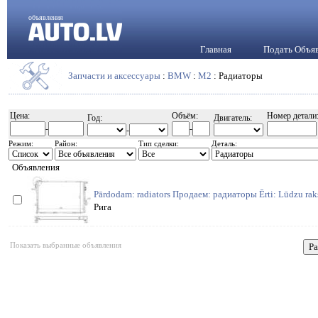
объявления
Главная
Подать Объя
Запчасти и аксессуары
:
BMW
:
M2
: Радиаторы
Цена:
Объём:
Номер детали
Год:
Двигатель:
-
-
-
Режим:
Район:
Тип сделки:
Деталь:
Объявления
Pārdodam: radiators Продаем: радиаторы Ērti: Lūdzu ra
Рига
Показать выбранные объявления