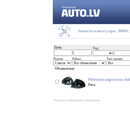
объявления
Запчасти и аксессуары
:
BMW
Цена:
Год:
-
-
Режим:
Район:
Тип сделки:
Объявления
Pārdodam:pagrieziena rādī
Рига
Показать выбранные объявления