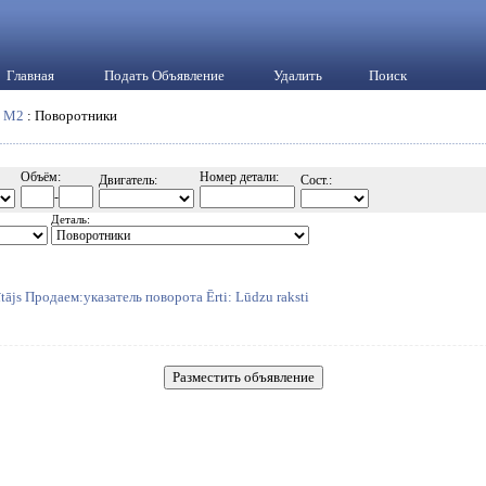
Главная
Подать Объявление
Удалить
Поиск
:
M2
: Поворотники
Объём:
Номер детали:
Двигатель:
Сост.:
-
Деталь:
tājs Продаем:указатель поворота Ērti: Lūdzu raksti