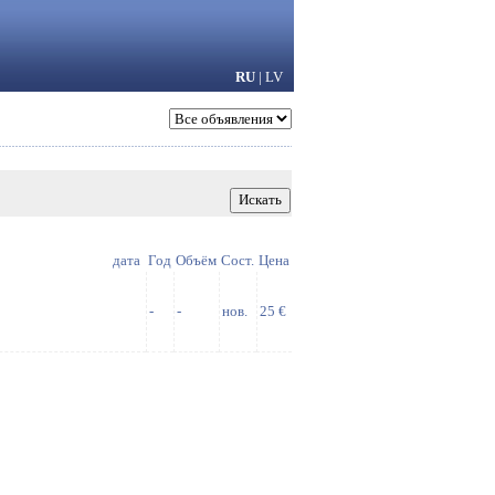
RU
|
LV
дата
Год
Объём
Сост.
Цена
-
-
нов.
25 €