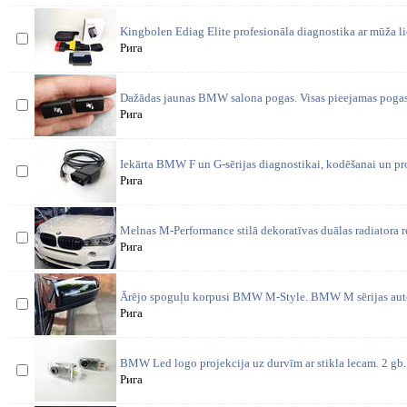
Kingbolen Ediag Elite profesionāla diagnostika ar mūža li
Рига
Dažādas jaunas BMW salona pogas. Visas pieejamas pogas 
Рига
Iekārta BMW F un G-sērijas diagnostikai, kodēšanai un pr
Рига
Melnas M-Performance stilā dekoratīvas duālas radiator
Рига
Ārējo spoguļu korpusi BMW M-Style. BMW M sērijas auto
Рига
BMW Led logo projekcija uz durvīm ar stikla lecam. 2 gb. 
Рига