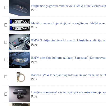
Briļļu maciņš griestu roktura vietā BMW F un G sērijas a
Рига
Metāla numura zīmju rāmji, lai pasargātu no zādzībām un 
Рига
BMW G sērijas Ambient Air smaržu kārtridžu anulētājs. Ierī
Рига
BMW priekšējo lukturu uzlikas (“Skropstas”) Dekoratīvas
Рига
Kabelis BMW E-sērijas diagnostikai un kodēšanai no telef
Рига
Профессиональный сканер для диагностики и кодирова
Рига