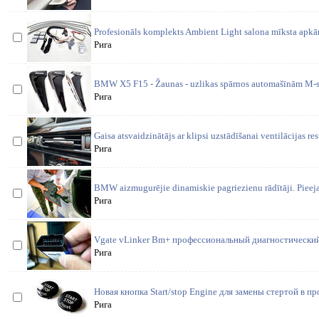
Profesionāls komplekts Ambient Light salona mīksta apkā
Рига
BMW X5 F15 - Žaunas - uzlikas spārnos automašīnām M-st
Рига
Gaisa atsvaidzinātājs ar klipsi uzstādīšanai ventilācijas r
Рига
BMW aizmugurējie dinamiskie pagriezienu rādītāji. Pieej
Рига
Vgate vLinker Bm+ профессиональный диагностически
Рига
Новая кнопка Start/stop Engine для замены стертой в п
Рига