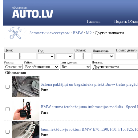
объявления
Главная
Подать Объя
Запчасти и аксессуары
:
BMW
:
M2
: Другие запчасти
Цена:
Объём:
Номер детали
Год:
Двигатель:
-
-
-
Режим:
Район:
Тип сделки:
Деталь:
Объявления
Salona paklājiņi un bagažniekа priekš Bmw- tiešas piegā
Рига
BMW ātruma ierobežojuma informacijas modulis - Speed L
Рига
Jauni iekšdurvju rokturi BMW E70, E90, F10, F15, F25, F
Рига