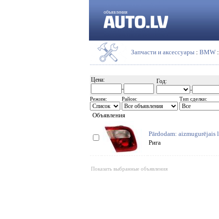
объявления
Запчасти и аксессуары
:
BMW
Цена:
Год:
-
-
Режим:
Район:
Тип сделки:
Объявления
Pārdodam: aizmugurējais l
Рига
Показать выбранные объявления