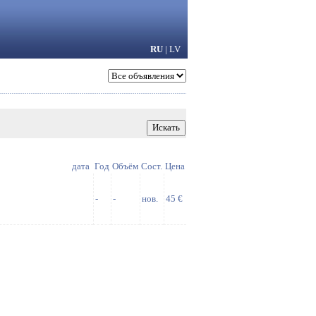
RU
|
LV
дата
Год
Объём
Сост.
Цена
-
-
нов.
45 €