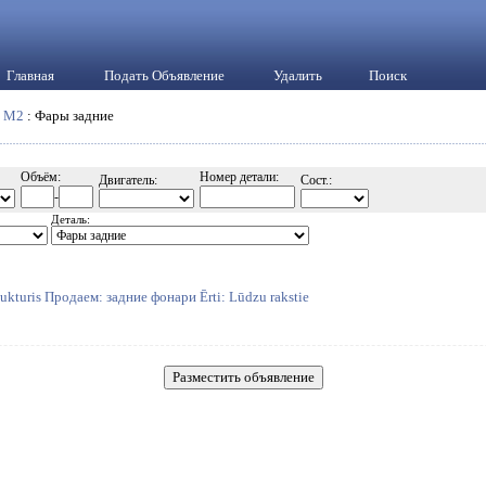
Главная
Подать Объявление
Удалить
Поиск
:
M2
: Фары задние
Объём:
Номер детали:
Двигатель:
Сост.:
-
Деталь:
ukturis Продаем: задние фонари Ērti: Lūdzu rakstie