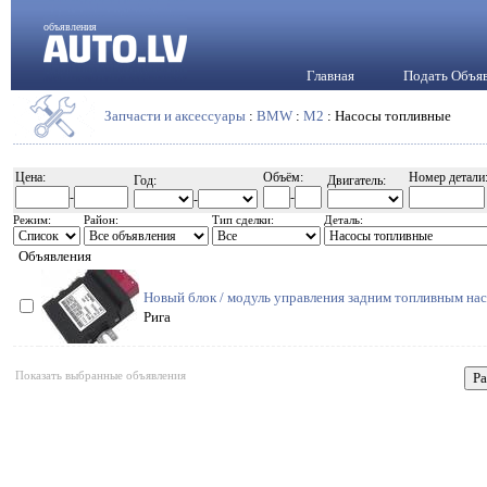
объявления
Главная
Подать Объя
Запчасти и аксессуары
:
BMW
:
M2
: Насосы топливные
Цена:
Объём:
Номер детали
Год:
Двигатель:
-
-
-
Режим:
Район:
Тип сделки:
Деталь:
Объявления
Новый блок / модуль управления задним топливным н
Рига
Показать выбранные объявления