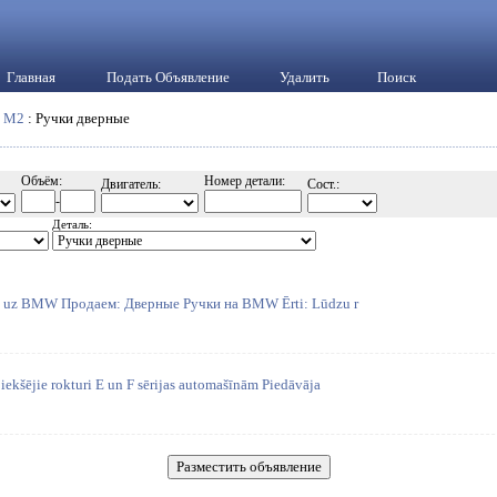
Главная
Подать Объявление
Удалить
Поиск
:
M2
: Ручки дверные
Объём:
Номер детали:
Двигатель:
Сост.:
-
Деталь:
i uz BMW Продаем: Дверные Ручки на BMW Ērti: Lūdzu r
ekšējie rokturi E un F sērijas automašīnām Piedāvāja