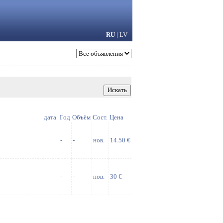
RU
|
LV
дата
Год
Объём
Сост.
Цена
-
-
нов.
14.50 €
-
-
нов.
30 €