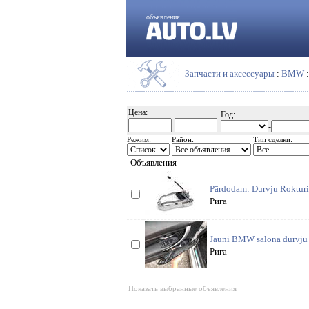
объявления
Запчасти и аксессуары
:
BMW
Цена:
Год:
-
-
Режим:
Район:
Тип сделки:
Объявления
Pārdodam: Durvju Roktur
Рига
Jauni BMW salona durvju i
Рига
Показать выбранные объявления