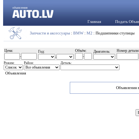
объявления
Главная
Подать Объя
Запчасти и аксессуары
:
BMW
:
M2
: Подшипники ступицы
Цена:
Объём:
Номер детали
Год:
Двигатель:
-
-
-
Режим:
Район:
Деталь:
Объявления
Объявления в