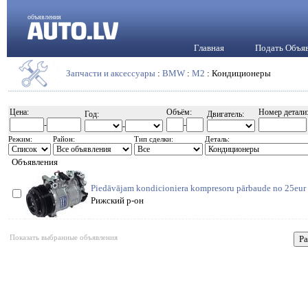
объявления
Главная
Подать Объя
Запчасти и аксессуары
:
BMW
:
M2
: Кондиционеры
Цена:
Объём:
Номер детали
Год:
Двигатель:
-
-
-
Режим:
Район:
Тип сделки:
Деталь:
Объявления
Piedāvājam kondicioniera kompresoru pārbaude no 25eur
Рижский р-он
Показать выбранные объявления