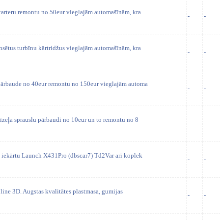
tarteru remontu no 50eur vieglajām automašīnām, kra
-
-
sētus turbīnu kārtridžus vieglajām automašīnām, kra
-
-
pārbaude no 40eur remontu no 150eur vieglajām automa
-
-
īzeļa sprauslu pārbaudi no 10eur un to remontu no 8
-
-
 iekārtu Launch X431Pro (dbscar7) Td2Var arī koplek
-
-
line 3D. Augstas kvalitātes plastmasa, gumijas
-
-