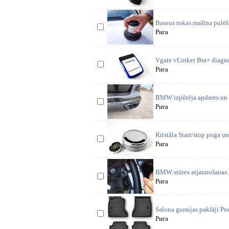
Baseus rokas mašīna pulēša
Рига
Vgate vLinker Bm+ diagnos
Рига
BMW izpūtēja apdares un u
Рига
Kristāla Start/stop poga u
Рига
BMW stūres atjaunošanas k
Рига
Salona gumijas paklāji Pro
Рига