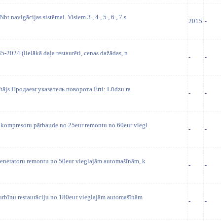
 navigācijas sistēmai. Visiem 3., 4., 5., 6., 7.s
2015
-
5-2024 (lielākā daļa restaurēti, cenas dažādas, n
-
-
ītājs Продаем:указатель поворота Ērti: Lūdzu ra
-
-
 kompresoru pārbaude no 25eur remontu no 60eur viegl
-
-
ģeneratoru remontu no 50eur vieglajām automašīnām, k
-
-
urbīnu restaurāciju no 180eur vieglajām automašīnām
-
-