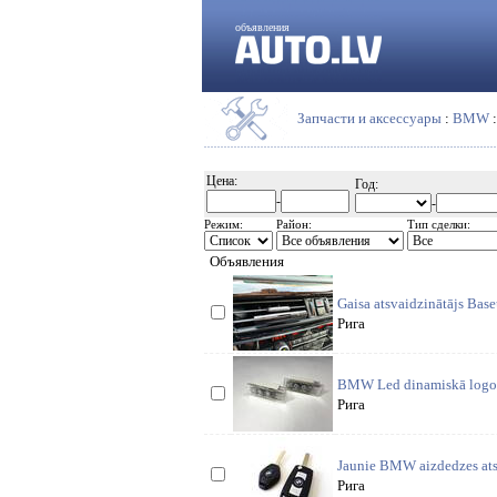
объявления
Запчасти и аксессуары
:
BMW
:
Цена:
Год:
-
-
Режим:
Район:
Тип сделки:
Объявления
Gaisa atsvaidzinātājs Base
Рига
BMW Led dinamiskā logo pr
Рига
Jaunie BMW aizdedzes atsl
Рига