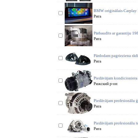
BMW oriģinālais Carplay Nbt
Рига
Pārbaudīts ar garantiju 198
Рига
Pārdodam:pagrieziena rād
Рига
Piedāvājam kondicioniera
Рижский р-он
Piedāvājam profesionālu 
Рига
Piedāvājam profesionālu t
Рига