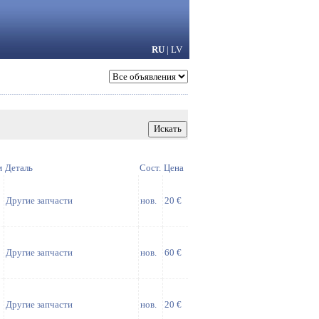
RU
|
LV
м
Деталь
Сост.
Цена
Другие запчасти
нов.
20 €
Другие запчасти
нов.
60 €
Другие запчасти
нов.
20 €