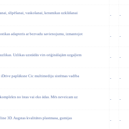
nai, slīpēšanai, vaskošanai, keramikas uzklāšanai
-
-
tikas adapteris ar bezvadu savienojumu, izmantojot
-
-
zlikas. Uzlikas uzstādās virs oriģinālajām uzgaļiem
-
-
n iDrive paplāksne Cic multimediju sistēmas vadība
-
-
omplekts no īstas vai eko ādas. Mēs neveicam uz
-
-
line 3D. Augstas kvalitātes plastmasa, gumijas
-
-