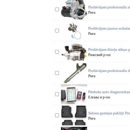
Piedāvājam profesionālu s
Рига
Piedāvājam jaunus nobalan
Рига
Piedāvājam dīzeļa sūkņu 
Рижский р-он
Piedāvājam profesionālu d
Рига
Pārdodu auto diagnostikas
Елгава и р-он
Salona gumijas paklāji Pro
Рига