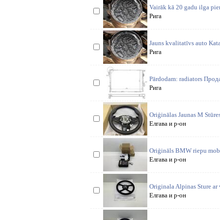
Vairāk kā 20 gadu ilga pie
Рига
Jauns kvalitatīvs auto Katal
Рига
Pārdodam: radiators Прод
Рига
Oriģinālas Jaunas M Stūres
Елгава и р-он
Oriģināls BMW riepu mobi
Елгава и р-он
Originala Alpinas Sture ar
Елгава и р-он