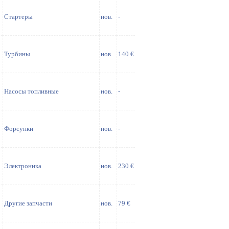
Стартеры
нов.
-
Турбины
нов.
140 €
Насосы топливные
нов.
-
Форсунки
нов.
-
Электроника
нов.
230 €
Другие запчасти
нов.
79 €