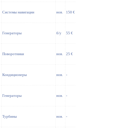
Системы навигации
нов.
150 €
Генераторы
б/у
55 €
Поворотники
нов.
25 €
Кондиционеры
нов.
-
Генераторы
нов.
-
Турбины
нов.
-