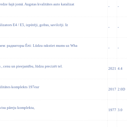
redze šajā jomā. Augstas kvalitātes auto katalizat
-
-
izators E4 / E5, izpūtēji, gofras, savilcēji. Iz
-
-
аем: радиаторы Ērti: Lūdzu rakstiet mums uz Wha
-
-
 , cenu un pieejamību, lūdzu precizēt tel.
2021
4.4
litātes komplekts 197eur
2017
2.0D
 visu pāreju komplekta,
1977
3.0