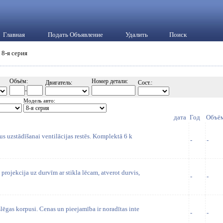
Главная
Подать Объявление
Удалить
Поиск
 8-я серия
Объём:
Номер детали:
Двигатель:
Сост.:
-
Модель авто:
дата
Год
Объё
us uzstādīšanai ventilācijas restēs. Komplektā 6 k
-
-
ojekcija uz durvīm ar stikla lēcam, atverot durvis,
-
-
ēgas korpusi. Cenas un pieejamība ir noradītas inte
-
-