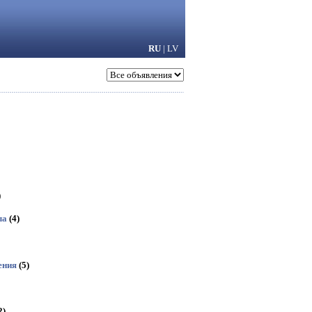
RU
|
LV
)
ла
(4)
ения
(5)
2)