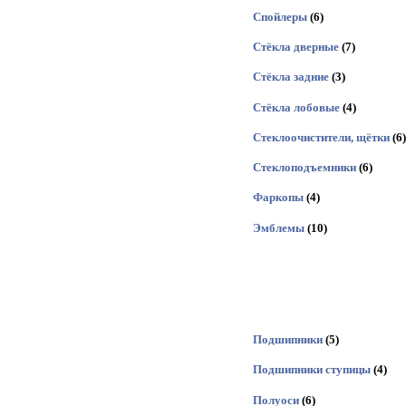
Спойлеры
(6)
Стёкла дверные
(7)
Стёкла задние
(3)
Стёкла лобовые
(4)
Стеклоочистители, щётки
(6)
Стеклоподъемники
(6)
Фаркопы
(4)
Эмблемы
(10)
Подшипники
(5)
Подшипники ступицы
(4)
Полуоси
(6)