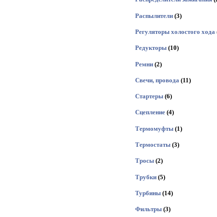
Распылители
(3)
Регуляторы холостого хода
Редукторы
(10)
Ремни
(2)
Свечи, провода
(11)
Стартеры
(6)
Сцепление
(4)
Термомуфты
(1)
Термостаты
(3)
Тросы
(2)
Трубки
(5)
Турбины
(14)
Фильтры
(3)