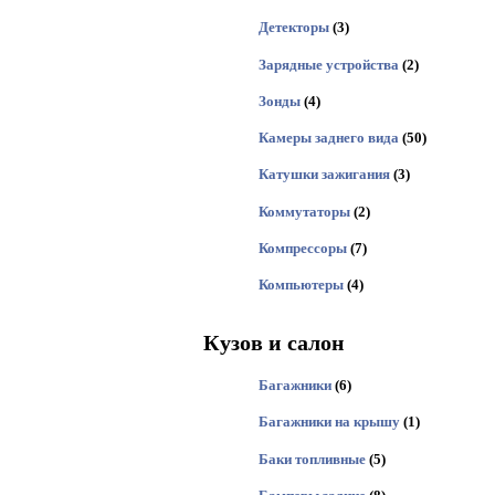
Детекторы
(3)
Зарядные устройства
(2)
Зонды
(4)
Камеры заднего вида
(50)
Катушки зажигания
(3)
Коммутаторы
(2)
Компрессоры
(7)
Компьютеры
(4)
Кузов и салон
Багажники
(6)
Багажники на крышу
(1)
Баки топливные
(5)