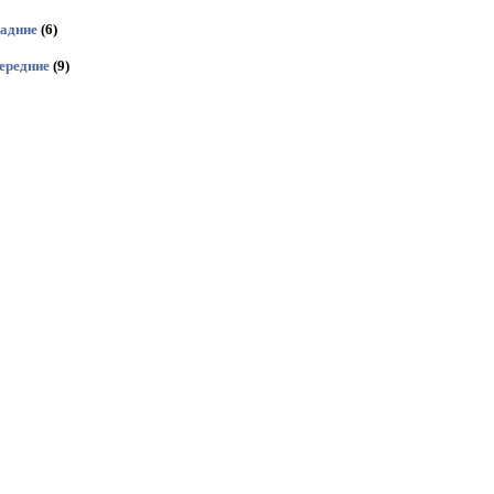
задние
(6)
ередние
(9)