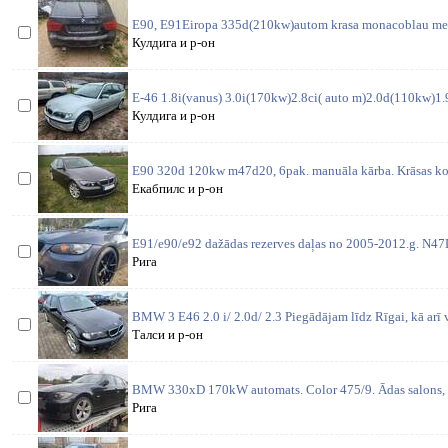
E90, E91Eiropa 335d(210kw)autom krasa monacoblau meta
Кулдига и р-он
E-46 1.8i(vanus) 3.0i(170kw)2.8ci( auto m)2.0d(110kw)1.9i
Кулдига и р-он
E90 320d 120kw m47d20, 6pak. manuāla kārba. Krāsas ko
Екабпилс и р-он
E91/e90/e92 dažādas rezerves daļas no 2005-2012.g. N4
Рига
BMW 3 E46 2.0 i/ 2.0d/ 2.3 Piegādājam līdz Rīgai, kā arī 
Талси и р-он
BMW 330xD 170kW automats. Color 475/9. Ādas salons, l
Рига