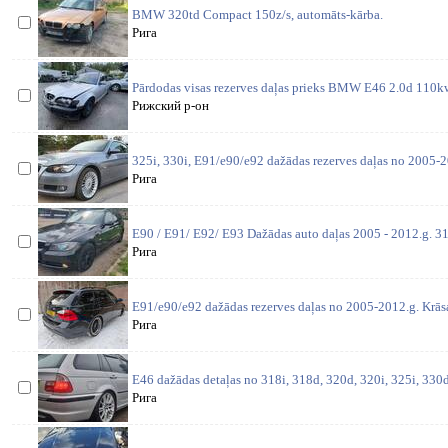
BMW 320td Compact 150z/s, automāts-kārba.
Рига
Pārdodas visas rezerves daļas prieks BMW E46 2.0d 110kw
Рижский р-он
325i, 330i, E91/e90/e92 dažādas rezerves daļas no 2005-2
Рига
E90 / E91/ E92/ E93 Dažādas auto daļas 2005 - 2012.g. 31
Рига
E91/e90/e92 dažādas rezerves daļas no 2005-2012.g. Krās
Рига
E46 dažādas detaļas no 318i, 318d, 320d, 320i, 325i, 330d,
Рига