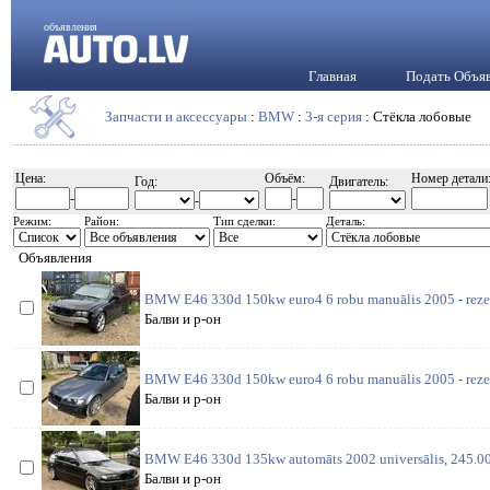
объявления
Главная
Подать Объя
Запчасти и аксессуары
:
BMW
:
3-я серия
: Стёкла лобовые
Цена:
Объём:
Номер детали
Год:
Двигатель:
-
-
-
Режим:
Район:
Тип сделки:
Деталь:
Объявления
BMW E46 330d 150kw euro4 6 robu manuālis 2005 - rezerv
Балви и р-он
BMW E46 330d 150kw euro4 6 robu manuālis 2005 - rezerv
Балви и р-он
BMW E46 330d 135kw automāts 2002 universālis, 245.000
Балви и р-он