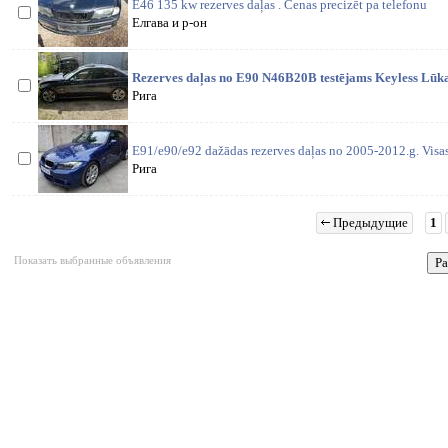
E46 135 kw rezerves daļas . Cenas precizēt pa telefonu
Елгава и р-он
Rezerves daļas no E90 N46B20B testējams Keyless Lūka
Рига
E91/e90/e92 dažādas rezerves daļas no 2005-2012.g. Visas
Рига
Предыдущие
1
Показать выбранные объявления