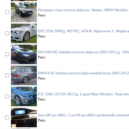
Pieejamas visas rezerves daļas no: Marka - BMW Modelis 
Рига
E92 325d 2009.g. M57N2, 145kW, Alpinweiss 3 . Rūpnīcas
Рига
E91/e90/e92 dažādas rezerves daļas no 2005-2012.g. 330d 
Рига
E90/91/92 lietotas rezerves daļas modeļiem no 2005-2012
Рига
F31 320d 135 kW 2013.g. Liquid Blue Metallic. Visas deta
Рига
3ser e90 un e90lci, 5 ser 60 un e60lci profesionāli restaurē
Рига