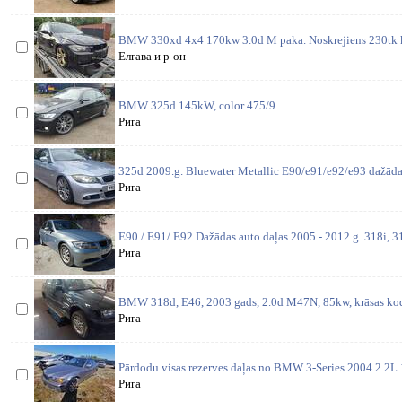
BMW 330xd 4x4 170kw 3.0d M paka. Noskrejiens 230tk 
Елгава и р-он
BMW 325d 145kW, color 475/9.
Рига
325d 2009.g. Bluewater Metallic E90/e91/e92/e93 dažādas
Рига
E90 / E91/ E92 Dažādas auto daļas 2005 - 2012.g. 318i, 31
Рига
BMW 318d, E46, 2003 gads, 2.0d M47N, 85kw, krāsas kods
Рига
Pārdodu visas rezerves daļas no BMW 3-Series 2004 2.2
Рига