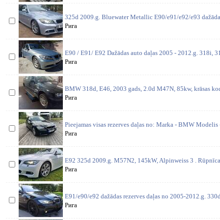
325d 2009.g. Bluewater Metallic E90/e91/e92/e93 dažādas
Рига
E90 / E91/ E92 Dažādas auto daļas 2005 - 2012.g. 318i, 31
Рига
BMW 318d, E46, 2003 gads, 2.0d M47N, 85kw, krāsas kods
Рига
Pieejamas visas rezerves daļas no: Marka - BMW Modelis 
Рига
E92 325d 2009.g. M57N2, 145kW, Alpinweiss 3 . Rūpnīcas
Рига
E91/e90/e92 dažādas rezerves daļas no 2005-2012.g. 330d 
Рига