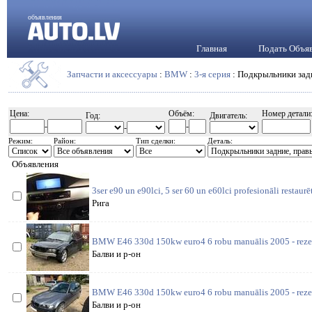
объявления
Главная
Подать Объя
Запчасти и аксессуары
:
BMW
:
3-я серия
: Подкрыльники зад
Цена:
Объём:
Номер детали
Год:
Двигатель:
-
-
-
Режим:
Район:
Тип сделки:
Деталь:
Объявления
3ser e90 un e90lci, 5 ser 60 un e60lci profesionāli restaurē
Рига
BMW E46 330d 150kw euro4 6 robu manuālis 2005 - rezerv
Балви и р-он
BMW E46 330d 150kw euro4 6 robu manuālis 2005 - rezerv
Балви и р-он