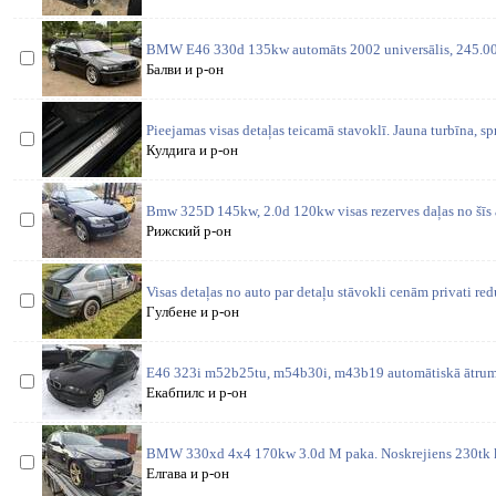
BMW E46 330d 135kw automāts 2002 universālis, 245.000
Балви и р-он
Pieejamas visas detaļas teicamā stavoklī. Jauna turbīna, sp
Кулдига и р-он
Bmw 325D 145kw, 2.0d 120kw visas rezerves daļas no šīs 
Рижский р-он
Visas detaļas no auto par detaļu stāvokli cenām privati re
Гулбене и р-он
E46 323i m52b25tu, m54b30i, m43b19 automātiskā ātrum
Екабпилс и р-он
BMW 330xd 4x4 170kw 3.0d M paka. Noskrejiens 230tk 
Елгава и р-он