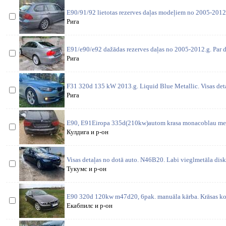
E90/91/92 lietotas rezerves daļas modeļiem no 2005-2012
Рига
E91/e90/e92 dažādas rezerves daļas no 2005-2012.g. Par d
Рига
F31 320d 135 kW 2013.g. Liquid Blue Metallic. Visas deta
Рига
E90, E91Eiropa 335d(210kw)autom krasa monacoblau meta
Кулдига и р-он
Visas detaļas no dotā auto. N46B20. Labi vieglmetāla disk
Тукумс и р-он
E90 320d 120kw m47d20, 6pak. manuāla kārba. Krāsas ko
Екабпилс и р-он