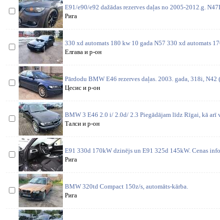
E91/e90/e92 dažādas rezerves daļas no 2005-2012.g. N4
Рига
330 xd automats 180 kw 10 gada N57 330 xd automats 1
Елгава и р-он
Pārdodu BMW E46 rezerves daļas. 2003. gada, 318i, N42 (1
Цесис и р-он
BMW 3 E46 2.0 i/ 2.0d/ 2.3 Piegādājam līdz Rīgai, kā arī 
Талси и р-он
E91 330d 170kW dzinējs un E91 325d 145kW. Cenas inform
Рига
BMW 320td Compact 150z/s, automāts-kārba.
Рига