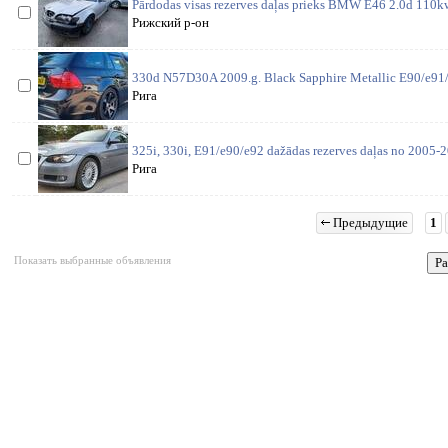
Pārdodas visas rezerves daļas prieks BMW E46 2.0d 110kw
Рижский р-он
330d N57D30A 2009.g. Black Sapphire Metallic E90/e91/
Рига
325i, 330i, E91/e90/e92 dažādas rezerves daļas no 2005-2
Рига
Предыдущие
1
Показать выбранные объявления