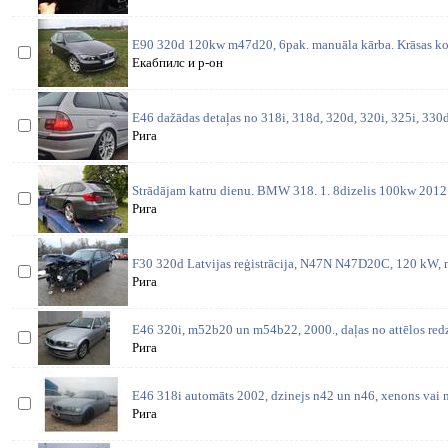
E90 320d 120kw m47d20, 6pak. manuāla kārba. Krāsas ko
Екабпилс и р-он
E46 dažādas detaļas no 318i, 318d, 320d, 320i, 325i, 330d,
Рига
Strādājam katru dienu. BMW 318. 1. 8dizelis 100kw 2012 
Рига
F30 320d Latvijas reģistrācija, N47N N47D20C, 120 kW, m
Рига
E46 320i, m52b20 un m54b22, 2000., daļas no attēlos redz
Рига
E46 318i automāts 2002, dzinejs n42 un n46, xenons vai n
Рига