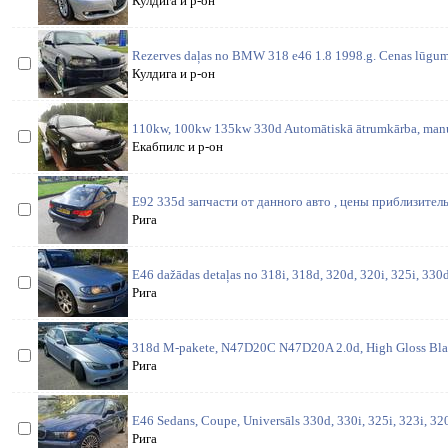
Кулдига и р-он
Rezerves daļas no BMW 318 e46 1.8 1998.g. Cenas lūgums 
Кулдига и р-он
110kw, 100kw 135kw 330d Automātiskā ātrumkārba, manu
Екабпилс и р-он
E92 335d запчасти от данного авто , цены приблизитель
Рига
E46 dažādas detaļas no 318i, 318d, 320d, 320i, 325i, 330d,
Рига
318d M-pakete, N47D20C N47D20A 2.0d, High Gloss Black
Рига
E46 Sedans, Coupe, Universāls 330d, 330i, 325i, 323i, 320
Рига