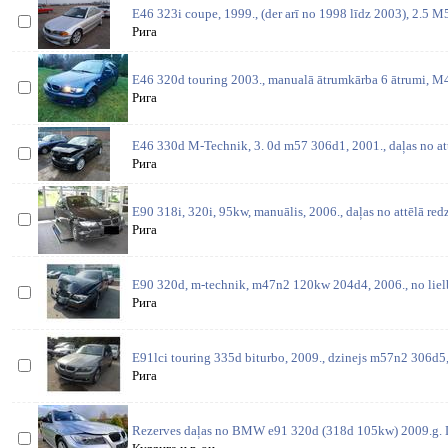
E46 323i coupe, 1999., (der arī no 1998 līdz 2003), 2.5 M
Рига
E46 320d touring 2003., manualā ātrumkārba 6 ātrumi, 
Рига
E46 330d M-Technik, 3. 0d m57 306d1, 2001., daļas no at
Рига
E90 318i, 320i, 95kw, manuālis, 2006., daļas no attēlā red
Рига
E90 320d, m-technik, m47n2 120kw 204d4, 2006., no lielbr
Рига
E91lci touring 335d biturbo, 2009., dzinejs m57n2 306d5
Рига
Rezerves daļas no BMW e91 320d (318d 105kw) 2009.g.