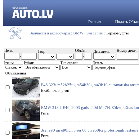
объявления
Главная
Подать Объя
Запчасти и аксессуары
:
BMW
:
3-я серия
: Термомуфты
Цена:
Объём:
Номер детали
Год:
Двигатель:
-
-
-
Режим:
Район:
Тип сделки:
Деталь:
Объявления
E46 323i m52b25tu, m54b30i, m43b19 automātiskā ātrum
Екабпилс и р-он
BMW 318d, E46, 2003 gads, 2.0d M47N, 85kw, krāsas kods
Рига
3ser e90 un e90lci, 5 ser 60 un e60lci profesionāli restaurē
Рига