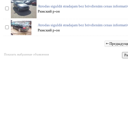
Atrodas siguldā stradajam bez brivdienām cenas informat
Рижский р-он
Atrodas siguldā stradajam bez brivdienām cenas informat
Рижский р-он
Предыдущ
Показать выбранные объявления