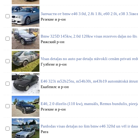
Запчасти от bmw e46 3.0d, 2.8i 1.8i, e60 2.0i, e38 3.5iв
Резекне и р-он
Bmw 325D 145kw, 2.0d 120kw visas rezerves daļas no šīs 
Рижский р-он
Visas detaļas no auto par detaļu stāvokli cenām privati re
Гулбене и р-он
E46 323i m52b25tu, m54b30i, m43b19 automātiskā ātrum
Екабпилс и р-он
E46, 2.0 dīzelis (110 kw), manuāls, Remus bundulis, pieej
Резекне и р-он
Pardodas visas detaļas no šim bmw e46 320d un vēl ir daud
Рига