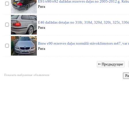
E91/e90/e92 dažādas rezerves daļas no 2005-2012.g. Krās
Рига
E46 dažādas detaļas no 318i, 318d, 320d, 320i, 325i, 330d,
Рига
Bmw e90 rezerves daļas normâlâ stávoklímotors m47, var ra
Рига
Предыдущие
Показать выбранные объявления