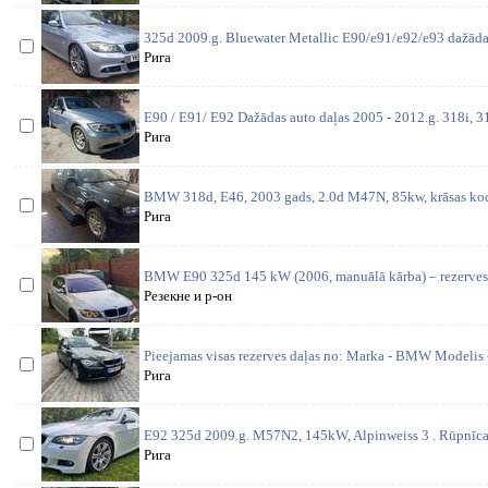
325d 2009.g. Bluewater Metallic E90/e91/e92/e93 dažādas
Рига
E90 / E91/ E92 Dažādas auto daļas 2005 - 2012.g. 318i, 31
Рига
BMW 318d, E46, 2003 gads, 2.0d M47N, 85kw, krāsas kods
Рига
BMW E90 325d 145 kW (2006, manuālā kārba) – rezerves d
Резекне и р-он
Pieejamas visas rezerves daļas no: Marka - BMW Modelis 
Рига
E92 325d 2009.g. M57N2, 145kW, Alpinweiss 3 . Rūpnīcas
Рига