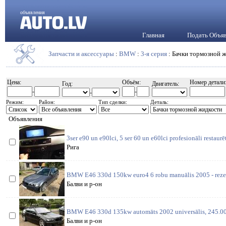
объявления
Главная
Подать Объя
Запчасти и аксессуары
:
BMW
:
3-я серия
: Бачки тормозной 
Цена:
Объём:
Номер детали
Год:
Двигатель:
-
-
-
Режим:
Район:
Тип сделки:
Деталь:
Объявления
3ser e90 un e90lci, 5 ser 60 un e60lci profesionāli restaurē
Рига
BMW E46 330d 150kw euro4 6 robu manuālis 2005 - rezerv
Балви и р-он
BMW E46 330d 135kw automāts 2002 universālis, 245.000
Балви и р-он