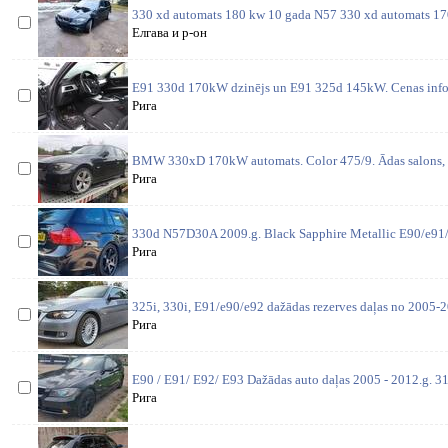
330 xd automats 180 kw 10 gada N57 330 xd automats 1
Елгава и р-он
E91 330d 170kW dzinējs un E91 325d 145kW. Cenas inform
Рига
BMW 330xD 170kW automats. Color 475/9. Ādas salons, l
Рига
330d N57D30A 2009.g. Black Sapphire Metallic E90/e91/
Рига
325i, 330i, E91/e90/e92 dažādas rezerves daļas no 2005-2
Рига
E90 / E91/ E92/ E93 Dažādas auto daļas 2005 - 2012.g. 31
Рига