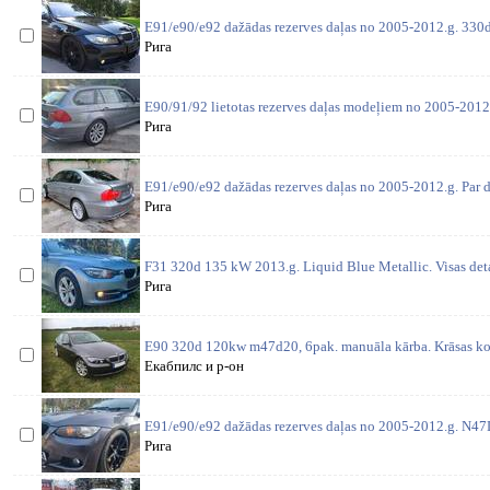
E91/e90/e92 dažādas rezerves daļas no 2005-2012.g. 330d 
Рига
E90/91/92 lietotas rezerves daļas modeļiem no 2005-2012
Рига
E91/e90/e92 dažādas rezerves daļas no 2005-2012.g. Par d
Рига
F31 320d 135 kW 2013.g. Liquid Blue Metallic. Visas deta
Рига
E90 320d 120kw m47d20, 6pak. manuāla kārba. Krāsas ko
Екабпилс и р-он
E91/e90/e92 dažādas rezerves daļas no 2005-2012.g. N4
Рига