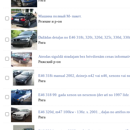
Рига
Машина полный М- пакет.
Резекне и р-он
Dažādas detaļas no E46 318i, 320i, 320d, 325i, 330d, 330
Рига
Atrodas siguldā stradajam bez brivdienām cenas informat
Рижский р-он
E46 318i manual 2002, dzinejs n42 vai n46, xenons vai ne
Рига
E46 318 99. gada xenon un nexenon (der arī no 1997 līdz 
Рига
E46 320d, m47 100kw - 136z. s. 2001. , daļas no attēlos r
Рига