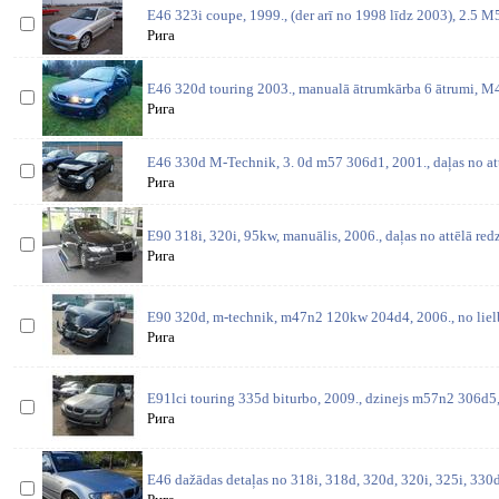
E46 323i coupe, 1999., (der arī no 1998 līdz 2003), 2.5 M
Рига
E46 320d touring 2003., manualā ātrumkārba 6 ātrumi, 
Рига
E46 330d M-Technik, 3. 0d m57 306d1, 2001., daļas no at
Рига
E90 318i, 320i, 95kw, manuālis, 2006., daļas no attēlā red
Рига
E90 320d, m-technik, m47n2 120kw 204d4, 2006., no lielbr
Рига
E91lci touring 335d biturbo, 2009., dzinejs m57n2 306d5
Рига
E46 dažādas detaļas no 318i, 318d, 320d, 320i, 325i, 330d,