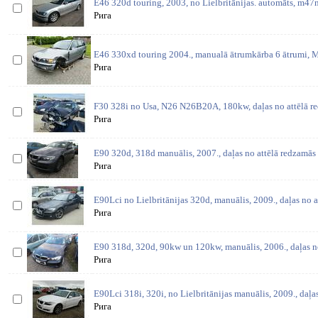
E46 320d touring, 2003, no Lielbritānijas. automāts, m47n 
Рига
E46 330xd touring 2004., manualā ātrumkārba 6 ātrumi,
Рига
F30 328i no Usa, N26 N26B20A, 180kw, daļas no attēlā re
Рига
E90 320d, 318d manuālis, 2007., daļas no attēlā redzamās 
Рига
E90Lci no Lielbritānijas 320d, manuālis, 2009., daļas no 
Рига
E90 318d, 320d, 90kw un 120kw, manuālis, 2006., daļas n
Рига
E90Lci 318i, 320i, no Lielbritānijas manuālis, 2009., daļa
Рига