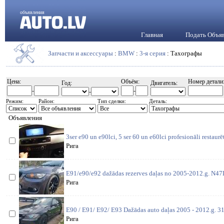
объявления
Главная
Подать Объя
Запчасти и аксессуары
:
BMW
:
3-я серия
: Тахографы
Цена:
Объём:
Номер детали
Год:
Двигатель:
-
-
-
Режим:
Район:
Тип сделки:
Деталь:
Объявления
3ser e90 un e90lci, 5 ser 60 un e60lci profesionāli restaurē
Рига
E91/e90/e92 dažādas rezerves daļas no 2005-2012.g. N4
Рига
E90 / E91/ E92/ E93 Dažādas auto daļas 2005 - 2012.g. 31
Рига