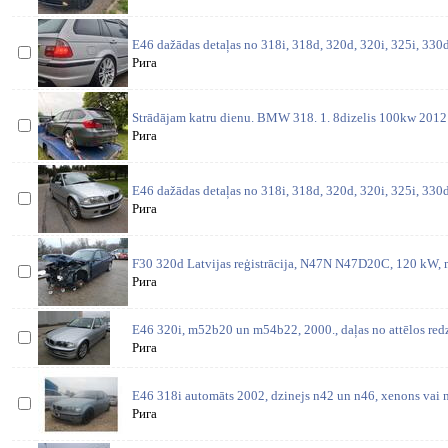
E46 dažādas detaļas no 318i, 318d, 320d, 320i, 325i, 330d,
Рига
Strādājam katru dienu. BMW 318. 1. 8dizelis 100kw 2012 
Рига
E46 dažādas detaļas no 318i, 318d, 320d, 320i, 325i, 330d,
Рига
F30 320d Latvijas reģistrācija, N47N N47D20C, 120 kW, m
Рига
E46 320i, m52b20 un m54b22, 2000., daļas no attēlos redz
Рига
E46 318i automāts 2002, dzinejs n42 un n46, xenons vai n
Рига