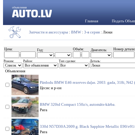
объявления
Главная
Подать Объя
Запчасти и аксессуары
:
BMW
:
3-я серия
: Люки
Цена:
Объём:
Номер детали
Год:
Двигатель:
-
-
-
Режим:
Район:
Тип сделки:
Деталь:
Объявления
Pārdodu BMW E46 rezerves daļas. 2003. gada, 318i, N42 (1
Цесис и р-он
BMW 320td Compact 150z/s, automāts-kārba.
Рига
330d N57D30A 2009.g. Black Sapphire Metallic E90/e91/
Рига