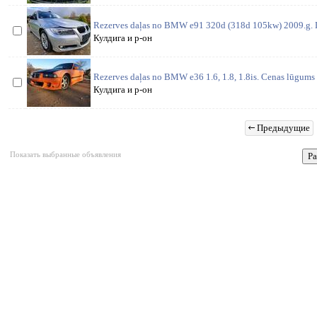
Rezerves daļas no BMW e91 320d (318d 105kw) 2009.g.
Кулдига и р-он
Rezerves daļas no BMW e36 1.6, 1.8, 1.8is. Cenas lūgums p
Кулдига и р-он
Предыдущие
Показать выбранные объявления