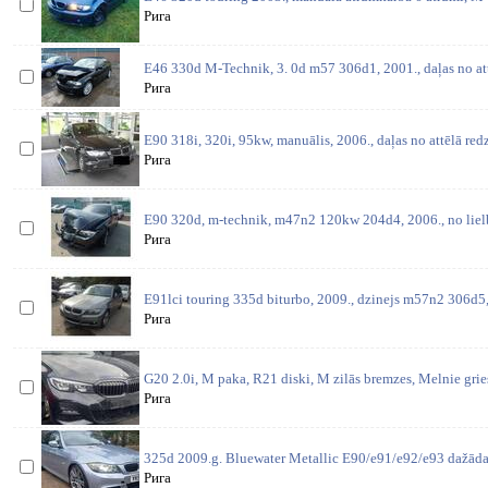
Рига
E46 330d M-Technik, 3. 0d m57 306d1, 2001., daļas no at
Рига
E90 318i, 320i, 95kw, manuālis, 2006., daļas no attēlā red
Рига
E90 320d, m-technik, m47n2 120kw 204d4, 2006., no lielbr
Рига
E91lci touring 335d biturbo, 2009., dzinejs m57n2 306d5
Рига
G20 2.0i, M paka, R21 diski, M zilās bremzes, Melnie gries
Рига
325d 2009.g. Bluewater Metallic E90/e91/e92/e93 dažādas
Рига