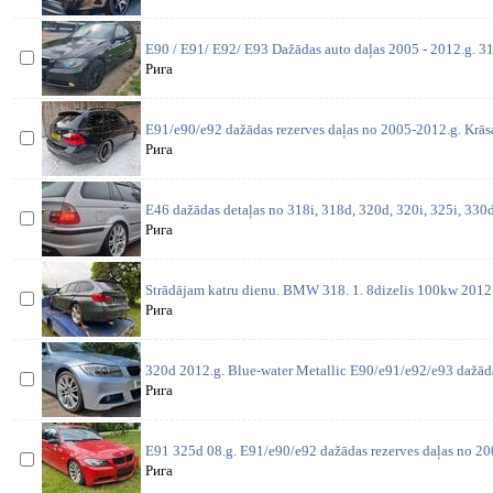
E90 / E91/ E92/ E93 Dažādas auto daļas 2005 - 2012.g. 31
Рига
E91/e90/e92 dažādas rezerves daļas no 2005-2012.g. Krās
Рига
E46 dažādas detaļas no 318i, 318d, 320d, 320i, 325i, 330d,
Рига
Strādājam katru dienu. BMW 318. 1. 8dizelis 100kw 2012 
Рига
320d 2012.g. Blue-water Metallic E90/e91/e92/e93 dažāda
Рига
E91 325d 08.g. E91/e90/e92 dažādas rezerves daļas no 200
Рига