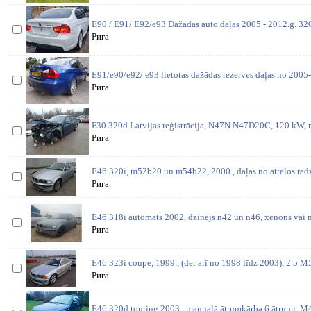
E90 / E91/ E92/e93 Dažādas auto daļas 2005 - 2012.g. 3
Рига
E91/e90/e92/ e93 lietotas dažādas rezerves daļas no 2005-
Рига
F30 320d Latvijas reģistrācija, N47N N47D20C, 120 kW, m
Рига
E46 320i, m52b20 un m54b22, 2000., daļas no attēlos redz
Рига
E46 318i automāts 2002, dzinejs n42 un n46, xenons vai n
Рига
E46 323i coupe, 1999., (der arī no 1998 līdz 2003), 2.5 M
Рига
E46 320d touring 2003., manualā ātrumkārba 6 ātrumi, 