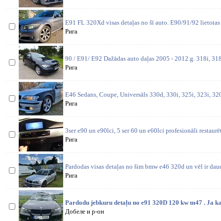
E91 FL 320Xd visas detaļas no šī auto. E90/91/92 lietotas
Рига
90 / E91/ E92 Dažādas auto daļas 2005 - 2012.g. 318i, 318
Рига
E46 Sedans, Coupe, Universāls 330d, 330i, 325i, 323i, 320
Рига
3ser e90 un e90lci, 5 ser 60 un e60lci profesionāli restaurē
Рига
Pardodas visas detaļas no šim bmw e46 320d un vēl ir daud
Рига
Pardodu jebkuru detaļu no e91 320D 120 kw m47 . Ja ka
Добеле и р-он