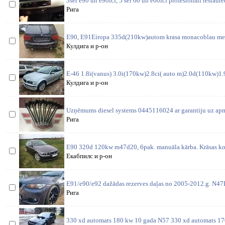
3ser e90 un e90lci, 5 ser 60 un e60lci profesionāli restaurē
Рига
E90, E91Eiropa 335d(210kw)autom krasa monacoblau meta
Кулдига и р-он
E-46 1.8i(vanus) 3.0i(170kw)2.8ci( auto m)2.0d(110kw)1.9i
Кулдига и р-он
Uzņēmums diesel systems 0445116024 ar garantiju uz apm
Рига
E90 320d 120kw m47d20, 6pak. manuāla kārba. Krāsas ko
Екабпилс и р-он
E91/e90/e92 dažādas rezerves daļas no 2005-2012.g. N4
Рига
330 xd automats 180 kw 10 gada N57 330 xd automats 1