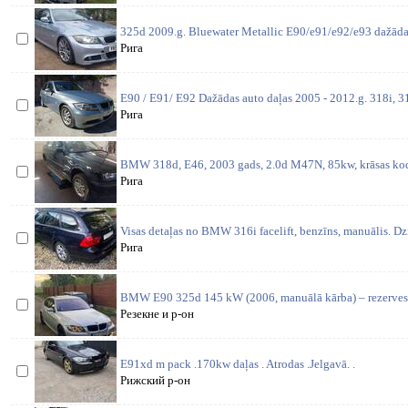
325d 2009.g. Bluewater Metallic E90/e91/e92/e93 dažādas
Рига
E90 / E91/ E92 Dažādas auto daļas 2005 - 2012.g. 318i, 31
Рига
BMW 318d, E46, 2003 gads, 2.0d M47N, 85kw, krāsas kods
Рига
Visas detaļas no BMW 316i facelift, benzīns, manuālis. D
Рига
BMW E90 325d 145 kW (2006, manuālā kārba) – rezerves d
Резекне и р-он
E91xd m pack .170kw daļas . Atrodas .Jelgavā. .
Рижский р-он