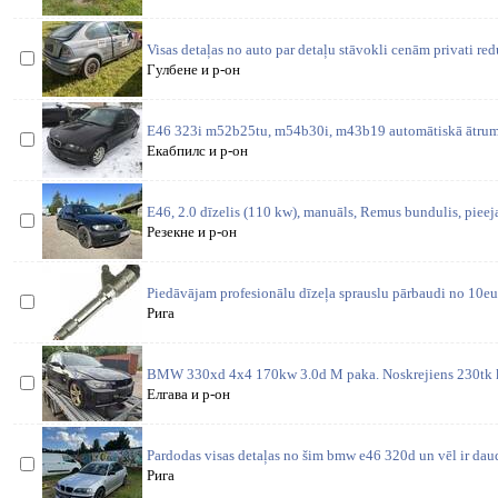
Visas detaļas no auto par detaļu stāvokli cenām privati re
Гулбене и р-он
E46 323i m52b25tu, m54b30i, m43b19 automātiskā ātrum
Екабпилс и р-он
E46, 2.0 dīzelis (110 kw), manuāls, Remus bundulis, pieej
Резекне и р-он
Piedāvājam profesionālu dīzeļa sprauslu pārbaudi no 10eu
Рига
BMW 330xd 4x4 170kw 3.0d M paka. Noskrejiens 230tk 
Елгава и р-он
Pardodas visas detaļas no šim bmw e46 320d un vēl ir daud
Рига