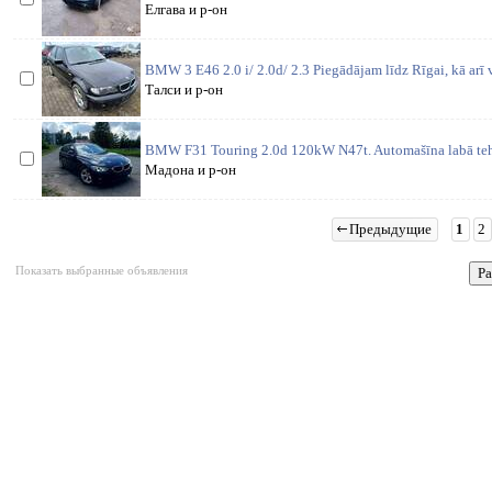
Елгава и р-он
BMW 3 E46 2.0 i/ 2.0d/ 2.3 Piegādājam līdz Rīgai, kā arī 
Талси и р-он
BMW F31 Touring 2.0d 120kW N47t. Automašīna labā tehn
Мадона и р-он
Предыдущие
1
2
Показать выбранные объявления