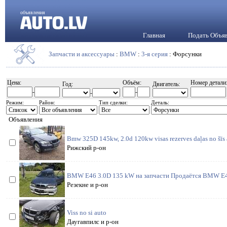
объявления
Главная
Подать Объя
Запчасти и аксессуары
:
BMW
:
3-я серия
: Форсунки
Цена:
Объём:
Номер детали
Год:
Двигатель:
-
-
-
Режим:
Район:
Тип сделки:
Деталь:
Объявления
Bmw 325D 145kw, 2.0d 120kw visas rezerves daļas no šīs 
Рижский р-он
BMW E46 3.0D 135 kW на запчасти Продаётся BMW E46
Резекне и р-он
Viss no si auto
Даугавпилс и р-он