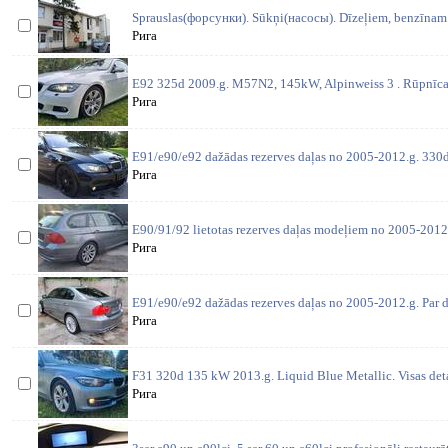
Sprauslas(форсунки). Sūkņi(насосы). Dīzeļiem, benzīnam. 
Рига
E92 325d 2009.g. M57N2, 145kW, Alpinweiss 3 . Rūpnīcas
Рига
E91/e90/e92 dažādas rezerves daļas no 2005-2012.g. 330d 
Рига
E90/91/92 lietotas rezerves daļas modeļiem no 2005-2012
Рига
E91/e90/e92 dažādas rezerves daļas no 2005-2012.g. Par d
Рига
F31 320d 135 kW 2013.g. Liquid Blue Metallic. Visas deta
Рига