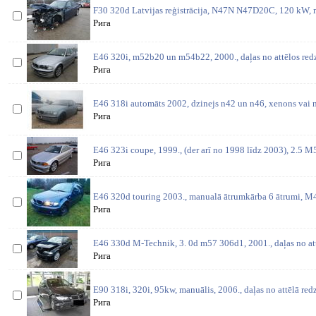
F30 320d Latvijas reģistrācija, N47N N47D20C, 120 kW, m
Рига
E46 320i, m52b20 un m54b22, 2000., daļas no attēlos redz
Рига
E46 318i automāts 2002, dzinejs n42 un n46, xenons vai n
Рига
E46 323i coupe, 1999., (der arī no 1998 līdz 2003), 2.5 M
Рига
E46 320d touring 2003., manualā ātrumkārba 6 ātrumi, 
Рига
E46 330d M-Technik, 3. 0d m57 306d1, 2001., daļas no at
Рига
E90 318i, 320i, 95kw, manuālis, 2006., daļas no attēlā red
Рига