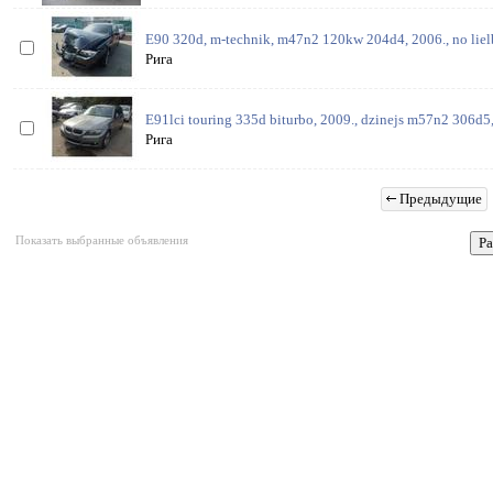
E90 320d, m-technik, m47n2 120kw 204d4, 2006., no lielbr
Рига
E91lci touring 335d biturbo, 2009., dzinejs m57n2 306d5
Рига
Предыдущие
Показать выбранные объявления