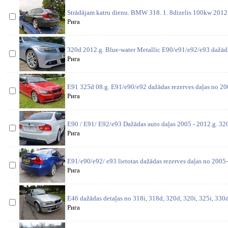
Strādājam katru dienu. BMW 318. 1. 8dizelis 100kw 2012 
Рига
320d 2012.g. Blue-water Metallic E90/e91/e92/e93 dažāda
Рига
E91 325d 08.g. E91/e90/e92 dažādas rezerves daļas no 200
Рига
E90 / E91/ E92/e93 Dažādas auto daļas 2005 - 2012.g. 3
Рига
E91/e90/e92/ e93 lietotas dažādas rezerves daļas no 2005-
Рига
E46 dažādas detaļas no 318i, 318d, 320d, 320i, 325i, 330d,
Рига