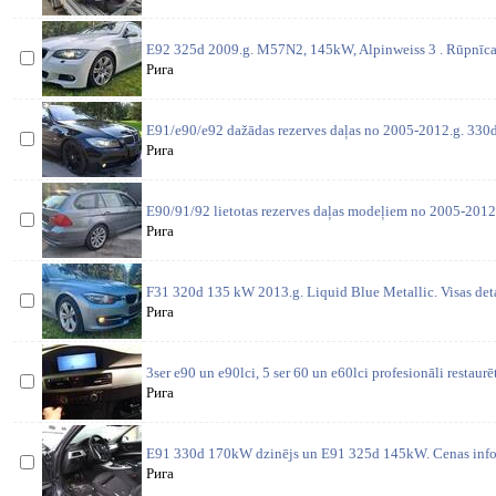
E92 325d 2009.g. M57N2, 145kW, Alpinweiss 3 . Rūpnīcas
Рига
E91/e90/e92 dažādas rezerves daļas no 2005-2012.g. 330d 
Рига
E90/91/92 lietotas rezerves daļas modeļiem no 2005-2012
Рига
F31 320d 135 kW 2013.g. Liquid Blue Metallic. Visas deta
Рига
3ser e90 un e90lci, 5 ser 60 un e60lci profesionāli restaurē
Рига
E91 330d 170kW dzinējs un E91 325d 145kW. Cenas inform
Рига