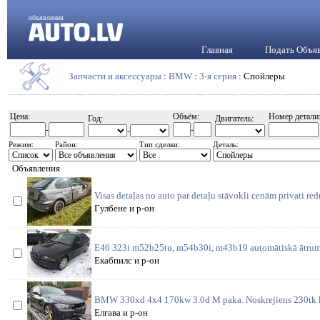
объявления
Главная
Подать Объя
Запчасти и аксессуары
:
BMW
:
3-я серия
: Спойлеры
Цена:
Объём:
Номер детали
Год:
Двигатель:
-
-
-
Режим:
Район:
Тип сделки:
Деталь:
Объявления
Visas detaļas no auto par detaļu stāvokli cenām privati re
Гулбене и р-он
E46 323i m52b25tu, m54b30i, m43b19 automātiskā ātrum
Екабпилс и р-он
BMW 330xd 4x4 170kw 3.0d M paka. Noskrejiens 230tk 
Елгава и р-он