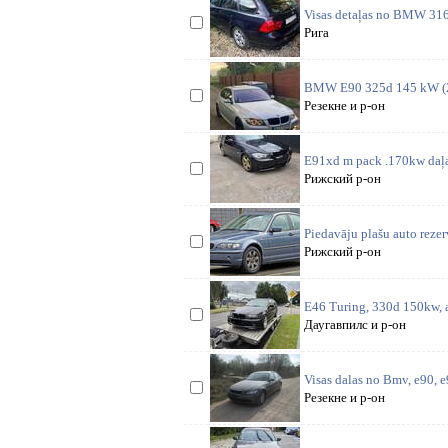
Visas detaļas no BMW 316i
Рига
BMW E90 325d 145 kW (200
Резекне и р-он
E91xd m pack .170kw daļas 
Рижский р-он
Piedavāju plašu auto rezer
Рижский р-он
E46 Turing, 330d 150kw, a
Даугавпилс и р-он
Visas dalas no Bmv, e90,
Резекне и р-он