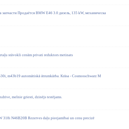
 запчасти Продаётся BMW E46 3.0 дизель, 135 kW, механическа
detaļu stāvokli cenām privati reduktors metinats
30i, m43b19 automātiskā ātrumkārba. Krāsa - Cosmosschwarz M
drive, melnie griesti, dzinējs testējams.
W 318i N46B20B Rezerves daļu pieejamībai un cenu precizē