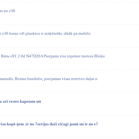
as no e36
 e36 kuras vēl plauktos ir aizķērušās, sīkāk pa mobilo
no Bmw e91 2.0d N47D20A Pieejams viss izņemot motora Bloku
 manuāls, Remus bundulis, pieejamas visas rezerves daļas n
a arī restes kapotam utt
isu kopā ņem .ir no 7serijas daži ričagi jauni un ir no e7