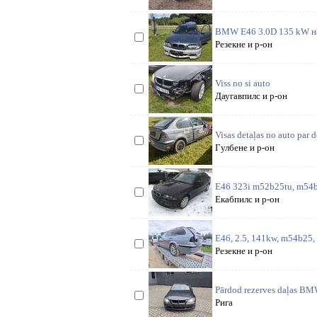
BMW E46 3.0D 135 kW на
Резекне и р-он
Viss no si auto
Даугавпилс и р-он
Visas detaļas no auto par 
Гулбене и р-он
E46 323i m52b25tu, m54b
Екабпилс и р-он
E46, 2.5, 141kw, m54b25, x
Резекне и р-он
Pārdod rezerves daļas BM
Рига