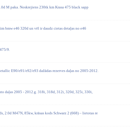
d M paka. Noskrejiens 230tk km Krasa 475 black sapp
šim bmw e46 320d un vēl ir daudz cietas detaļas no e46
475/9.
tallic E90/e91/e92/e93 dažādas rezerves daļas no 2005-2012.
o daļas 2005 - 2012.g. 318i, 318d, 312i, 320d, 325i, 330i,
 2.0d M47N, 85kw, krāsas kods Schwarz 2 (668) – lietotas re