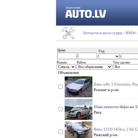
объявления
Запчасти и аксессуары
:
BMW
Цена:
Год:
-
-
Режим:
Район:
Тип сделки:
Объявления
Bmw e46, 1.9 benzīns. Pie
Резекне и р-он
Visas rezerves daļas no 
Рига
Bmw 325D 145kw, 2.0d 120k
Рижский р-он