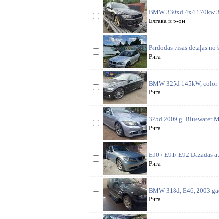
BMW 330xd 4x4 170kw 3.0
Елгава и р-он
Pardodas visas detaļas no 
Рига
BMW 325d 145kW, color 
Рига
325d 2009.g. Bluewater Me
Рига
E90 / E91/ E92 Dažādas aut
Рига
BMW 318d, E46, 2003 gads,
Рига