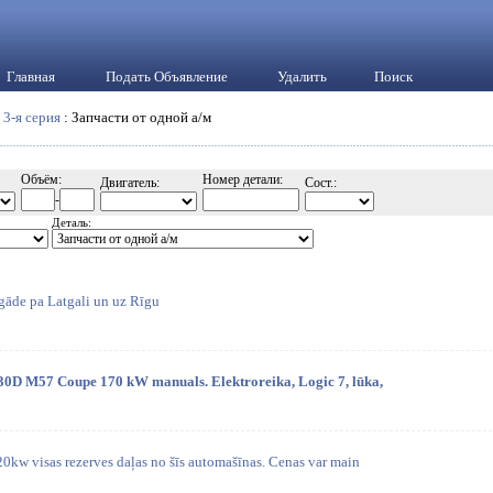
Главная
Подать Объявление
Удалить
Поиск
:
3-я серия
: Запчасти от одной а/м
Объём:
Номер детали:
Двигатель:
Сост.:
-
Деталь:
gāde pa Latgali un uz Rīgu
330D M57 Coupe 170 kW manuals. Elektroreika, Logic 7, lūka,
w visas rezerves daļas no šīs automašīnas. Cenas var main