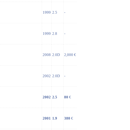
1999
2.5
-
1999
2.8
-
2008
2.0D
2,000 €
2002
2.0D
-
2002
2.5
80
€
2001
1.9
380
€