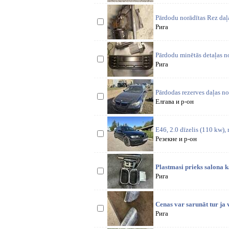
Pārdodu norādītas Rez daļ
Рига
Pārdodu minētās detaļas no
Рига
Pārdodas rezerves daļas 
Елгава и р-он
E46, 2.0 dīzelis (110 kw),
Резекне и р-он
Plastmasi prieks salona k
Рига
Cenas var sarunāt tur ja v
Рига