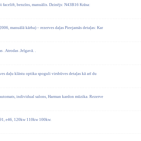
 facelift, benzīns, manuālis. Dzinējs: N43B16 Krāsa:
6, manuālā kārba) – rezerves daļas Pieejamās detaļas: Kar
. Atrodas .Jelgavā. .
ves daļu klāstu optika spoguli virsbūves detaļas kā arī du
utomats, individual salons, Harman kardon mūzika. Rezerve
 e91, e46, 120kw 110kw 100kw.